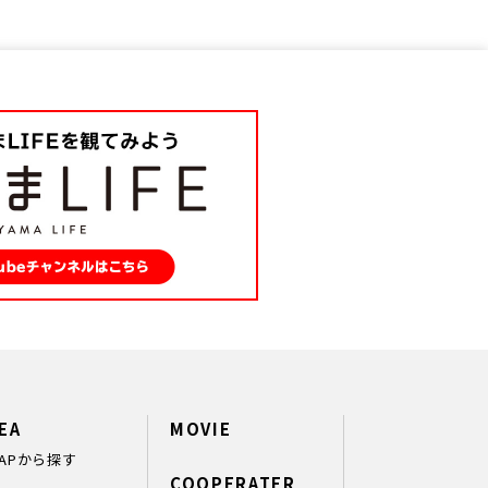
EA
MOVIE
APから探す
COOPERATER