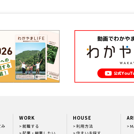
WORK
HOUSE
AR
てみ
就職する
利用方法
M
起業・継業したい
住まいを探す