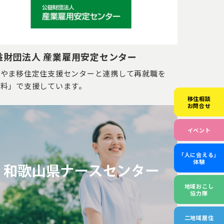
益財団法人 産業雇用安定センター
かやま移住定住支援センターと連携して再就職を
無料」で支援しています。
移住相談
お問合せ
イベント
「人に会える」
体験
地域おこし
協力隊
二地域居住