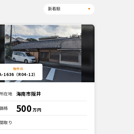
A-1636（R04-12）
海南市阪井
所在地
500
価格
間取り